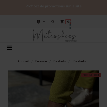
Profitez de promotions sur le site




0
Basculer
☰
la
navigation
Accueil
Femme
Baskets
Baskets
PRIX RÉDUIT