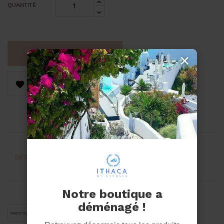
QUANTITÉ
AJOUTER AU PANIER
×


DÉTAILS DU PRODUIT
AVIS
Notre boutique a
déménagé !