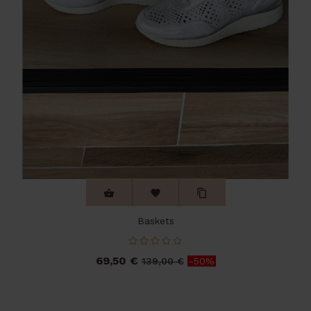



Baskets
69,50 €
Prix
Prix
139,00 €
-50%
de
base