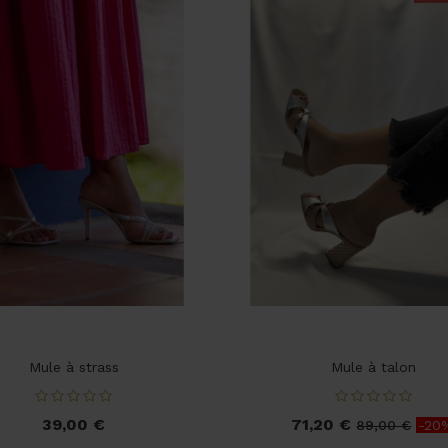
Mule à strass
Mule à talon
39,00 €
71,20 €
Prix
Prix
Prix
89,00 €
-20
de