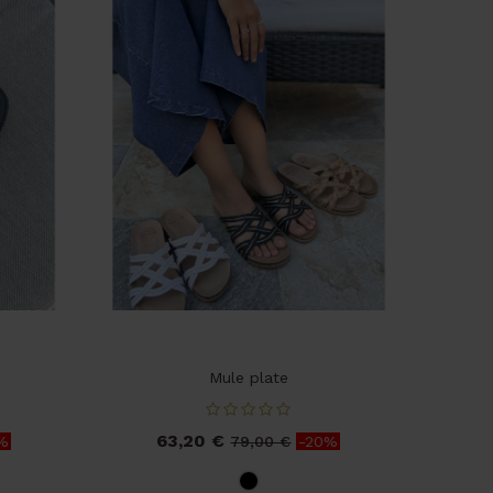
Mule plate
63,20 €
Prix
Prix
%
79,00 €
-20%
de
base
Noir