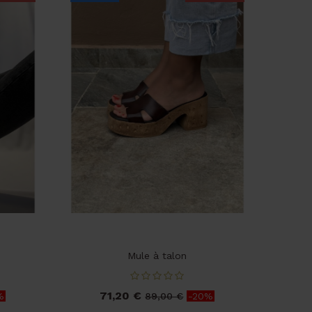
Mule à talon
71,20 €
Prix
Prix
%
89,00 €
-20%
de