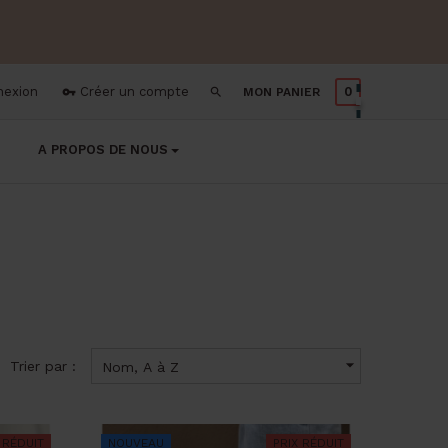
nexion
Créer un compte
0
MON PANIER


A PROPOS DE NOUS

Trier par :
Nom, A à Z
 RÉDUIT
NOUVEAU
PRIX RÉDUIT