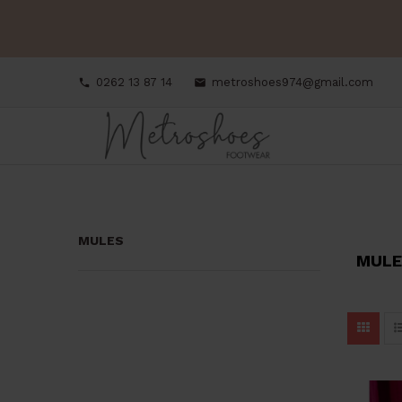
0262 13 87 14
metroshoes974@gmail.com


MULES
MULE