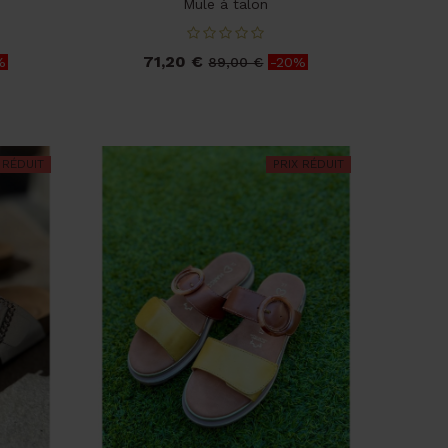
Mule à talon
71,20 €
Prix
Prix
%
89,00 €
-20%
de
base
 RÉDUIT
PRIX RÉDUIT