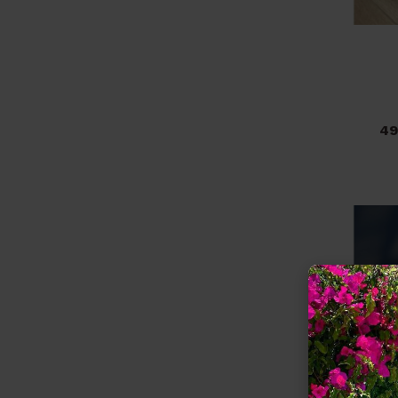
49
Pri