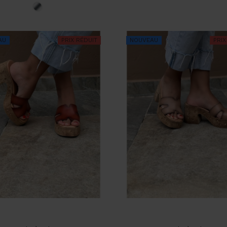
Argenté
base
AU
PRIX RÉDUIT
NOUVEAU
PRIX