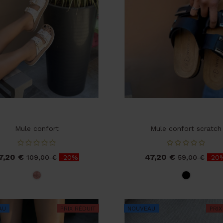
Mule confort
Mule confort scratch
7,20 €
47,20 €
ix
Prix
Prix
Prix
109,00 €
-20%
59,00 €
-20
de
de
base
Rose
base
Noir
gold
AU
PRIX RÉDUIT
NOUVEAU
PRIX