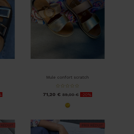
Mule confort scratch
71,20 €
Prix
Prix
%
89,00 €
-20%
de
base
Doré
 RÉDUIT
PRIX RÉDUIT