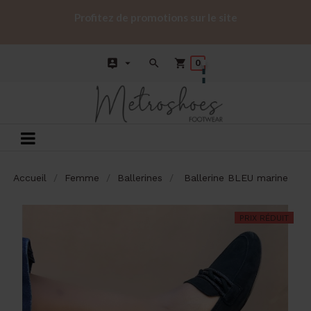
Profitez de promotions sur le site




0
Basculer
☰
la
Accueil
navigation
Femme
Ballerines
Ballerine BLEU marine
PRIX RÉDUIT