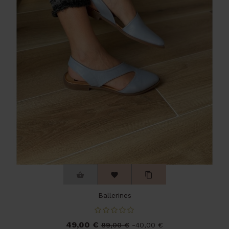



Ballerines
49,00 €
Prix
Prix
89,00 €
-40,00 €