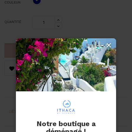
COULEUR
QUANTITÉ
×
AJOUTER AU PANIER


DÉTAILS DU PRODUIT
AVIS
Notre boutique a
déménagé !