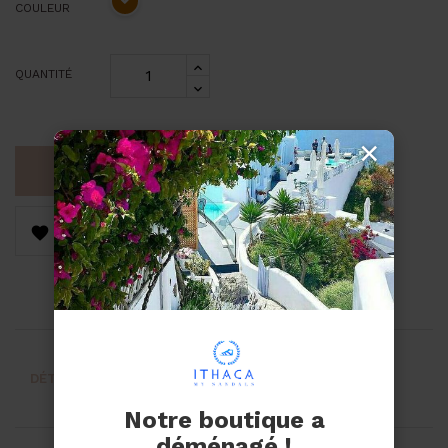
COULEUR
QUANTITÉ
×
AJOUTER AU PANIER


DÉTAILS DU PRODUIT
AVIS
Notre boutique a
déménagé !