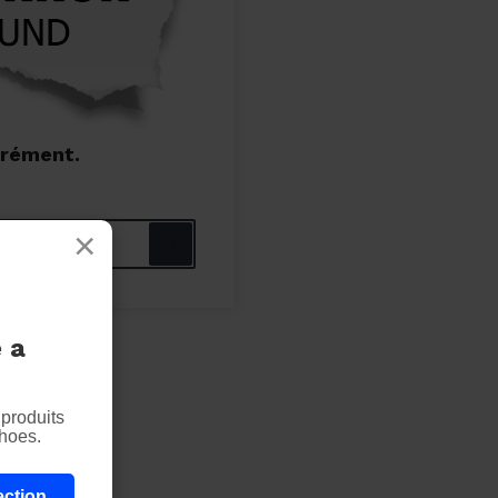
grément.
×

 a
produits
shoes.
ection