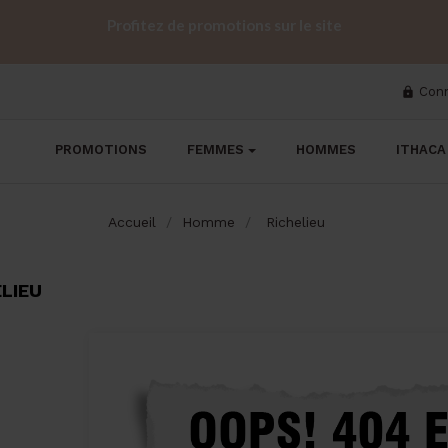
Profitez de promotions sur le site
Con

PROMOTIONS
FEMMES
HOMMES
ITHACA
Accueil
Homme
Richelieu
ELIEU