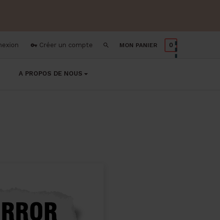
nexion
Créer un compte
0
MON PANIER


A PROPOS DE NOUS