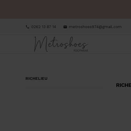
0262 13 87 14
metroshoes974@gmail.com


RICHELIEU
RICH