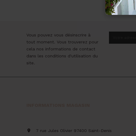
Vous pouvez vous désinscrire à
tout moment. Vous trouverez pour
cela nos informations de contact
dans les conditions d'utilisation du
site.
INFORMATIONS MAGASIN

7 rue Jules Olivier
97400 Saint-Denis