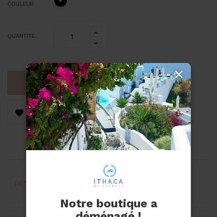
COULEUR
QUANTITÉ
×
AJOUTER AU PANIER


DÉTAILS DU PRODUIT
AVIS
Notre boutique a
déménagé !