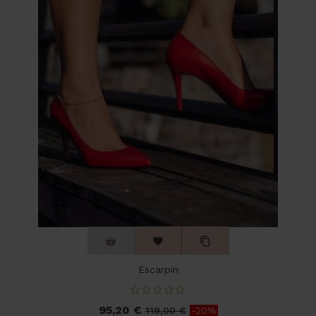



Escarpin
95,20 €
Prix
Prix
119,00 €
-20%