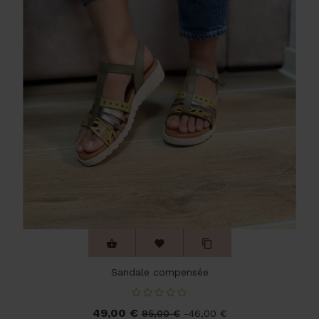



Sandale compensée
49,00 €
Prix
Prix
95,00 €
-46,00 €