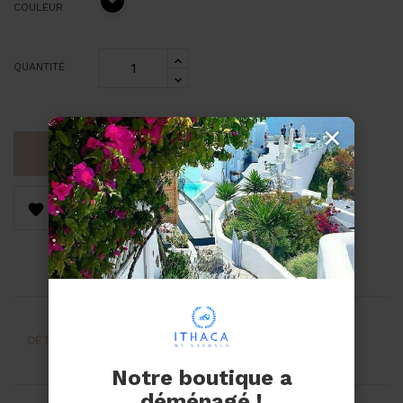
COULEUR
QUANTITÉ
×
AJOUTER AU PANIER


DÉTAILS DU PRODUIT
AVIS
Notre boutique a
déménagé !