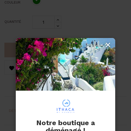
COULEUR
QUANTITÉ
×
AJOUTER AU PANIER


DÉTAILS DU PRODUIT
AVIS
Notre boutique a
déménagé !