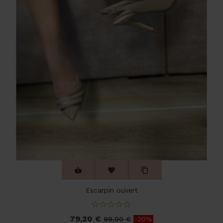



Escarpin ouvert
79,20 €
Prix
Prix
99,00 €
-20%